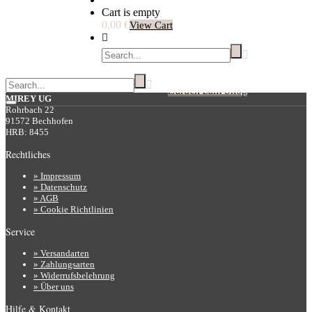
Cart is empty
0,00 €
View Cart
wurde in deinen Einkaufswagen hinzugefügt.
Dein Warenkorb ist derzeit leer.
Anbieter
Zurück zum Shop
MIREY UG
Rohrbach 22
91572 Bechhofen
HRB: 8455
Rechtliches
» Impressum
» Datenschutz
» AGB
» Cookie Richtlinien
Service
» Versandarten
» Zahlungsarten
» Widerrufsbelehrung
» Über uns
Hilfe & Kontakt