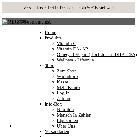
Home
Produkte
Vitamin C
Home
Vitamin D3 / K2
Produkte
Omega 3 Vegan (hochdosiert DHA+EPA)
Vitamin C
Wellness / Lifestyle
Vitamin D3 / K2
Shop
Omega 3 Vegan (hochdosiert DHA+EPA)
Zum Shop
Wellness / Lifestyle
Warenkorb
Shop
Kasse
Zum Shop
Mein Konto
Warenkorb
Log In
Kasse
Zahlung
Mein Konto
Info-Box
Log In
Nutrition
Zahlung
Mensch In Zahlen
Info-Box
Liposomen
Nutrition
Über Uns
Mensch In Zahlen
Versandarten
Liposomen
Über Uns
Cart is empty
Versandarten
0,00 €
View Cart