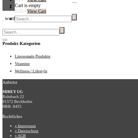
Cart is empty
0,00 €
View Cart
wurde in deinen Einkaufswagen hinzugefügt.
Warenkorb
Produkt-Kategorien
Liposomale Produkte
Vitamine
Wellness / Lifestyle
Anbieter
MIREY UG
Rohrbach 22
91572 Bechhofen
HRB: 8455
Rechtliches
» Impressum
» Datenschutz
» AGB