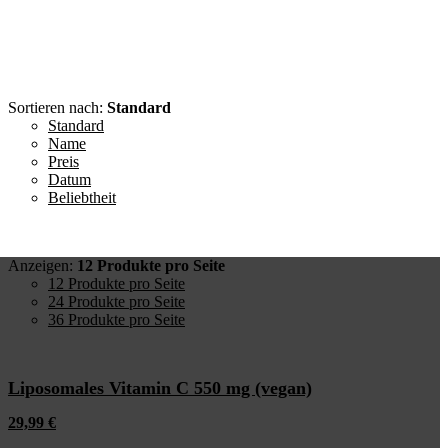
Sortieren nach:
Standard
Standard
Name
Preis
Datum
Beliebtheit
Anzeigen:
12 Produkte pro Seite
12 Produkte pro Seite
24 Produkte pro Seite
36 Produkte pro Seite
Liposomales Vitamin C 550 mg (vegan)
29,99
€