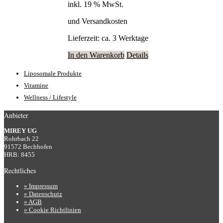
inkl. 19 % MwSt.
und Versandkosten
Lieferzeit:
ca. 3 Werktage
In den Warenkorb
Details
Liposomale Produkte
Vitamine
Wellness / Lifestyle
Anbieter
MIREY UG
Rohrbach 22
91572 Bechhofen
HRB: 8455
Rechtliches
» Impressum
» Datenschutz
» AGB
» Cookie Richtlinien