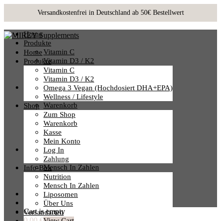
Home
Produkte
Vitamin C
Home
Vitamin D3 / K2
Produkte
Omega 3 Vegan (hochdosiert DHA+EPA)
Vitamin C
Wellness / Lifestyle
Vitamin D3 / K2
Shop
Omega 3 Vegan (hochdosiert DHA+EPA)
Zum Shop
Wellness / Lifestyle
Warenkorb
Shop
Kasse
Zum Shop
Mein Konto
Warenkorb
Log In
Kasse
Zahlung
Mein Konto
Info-Box
Log In
Nutrition
Zahlung
Mensch In Zahlen
Info-Box
Liposomen
Nutrition
Über Uns
Mensch In Zahlen
Versandarten
Liposomen
Über Uns
Cart is empty
Versandarten
0,00 €
View Cart