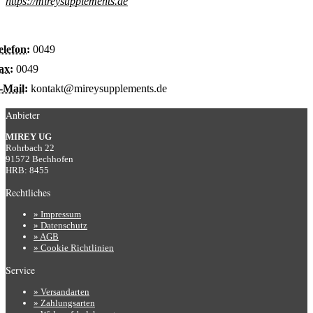
https://mireysupplements.de
elefon:
0049
ax:
0049
-Mail:
kontakt@mireysupplements.de
Anbieter
MIREY UG
Rohrbach 22
91572 Bechhofen
HRB: 8455
Rechtliches
» Impressum
» Datenschutz
» AGB
» Cookie Richtlinien
Service
» Versandarten
» Zahlungsarten