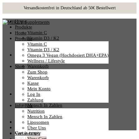
Home
Produkte
Vitamin C
Home
Vitamin D3 / K2
Produkte
Omega 3 Vegan (hochdosiert DHA+EPA)
Vitamin C
Wellness / Lifestyle
Vitamin D3 / K2
Shop
Omega 3 Vegan (hochdosiert DHA+EPA)
Zum Shop
Wellness / Lifestyle
Warenkorb
Shop
Kasse
Zum Shop
Mein Konto
Warenkorb
Log In
Kasse
Zahlung
Mein Konto
Info-Box
Log In
Nutrition
Zahlung
Mensch In Zahlen
Info-Box
Liposomen
Nutrition
Über Uns
Mensch In Zahlen
Versandarten
Liposomen
Über Uns
Cart is empty
Versandarten
0,00 €
View Cart