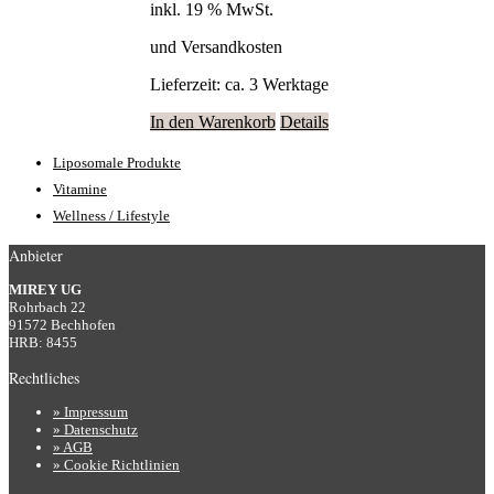
inkl. 19 % MwSt.
und Versandkosten
Lieferzeit:
ca. 3 Werktage
In den Warenkorb
Details
Liposomale Produkte
Vitamine
Wellness / Lifestyle
Anbieter
MIREY UG
Rohrbach 22
91572 Bechhofen
HRB: 8455
Rechtliches
» Impressum
» Datenschutz
» AGB
» Cookie Richtlinien