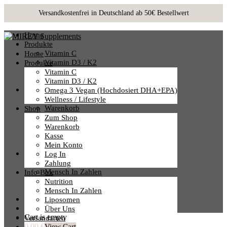
Home
Produkte
Vitamin C
Home
Vitamin D3 / K2
Produkte
Omega 3 Vegan (hochdosiert DHA+EPA)
Vitamin C
Wellness / Lifestyle
Vitamin D3 / K2
Shop
Omega 3 Vegan (hochdosiert DHA+EPA)
Zum Shop
Wellness / Lifestyle
Warenkorb
Shop
Kasse
Zum Shop
Mein Konto
Warenkorb
Log In
Kasse
Zahlung
Mein Konto
Info-Box
Log In
Nutrition
Zahlung
Mensch In Zahlen
Info-Box
Liposomen
Nutrition
Über Uns
Mensch In Zahlen
Versandarten
Liposomen
Über Uns
Cart is empty
Versandarten
0,00 €
View Cart