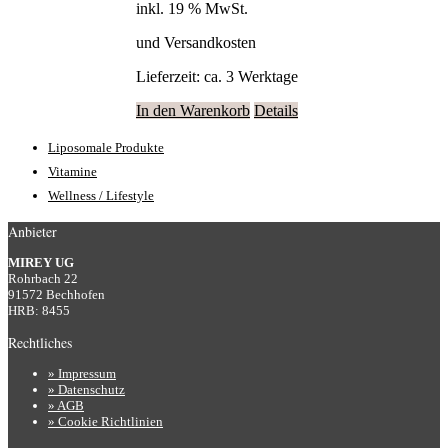
inkl. 19 % MwSt.
und Versandkosten
Lieferzeit:
ca. 3 Werktage
In den Warenkorb
Details
Liposomale Produkte
Vitamine
Wellness / Lifestyle
Anbieter
MIREY UG
Rohrbach 22
91572 Bechhofen
HRB: 8455
Rechtliches
» Impressum
» Datenschutz
» AGB
» Cookie Richtlinien