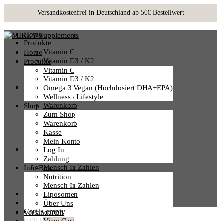
Home
Produkte
Vitamin C
Home
Vitamin D3 / K2
Produkte
Omega 3 Vegan (hochdosiert DHA+EPA)
Vitamin C
Wellness / Lifestyle
Vitamin D3 / K2
Shop
Omega 3 Vegan (hochdosiert DHA+EPA)
Zum Shop
Wellness / Lifestyle
Warenkorb
Shop
Kasse
Zum Shop
Mein Konto
Warenkorb
Log In
Kasse
Zahlung
Mein Konto
Info-Box
Log In
Nutrition
Zahlung
Mensch In Zahlen
Info-Box
Liposomen
Nutrition
Über Uns
Mensch In Zahlen
Versandarten
Liposomen
Über Uns
Cart is empty
Versandarten
0,00 €
View Cart